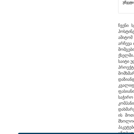
უწვეტი 
ჩვენი 
ჰოსტინ
ამიტომ
არჩევა 
მომგები
ქსელში
საიტი უ
პროექტ
მომხმარ
დაზიან
კვალიფ
ფასიან
საჭირო
კომპან
დახმარე
ის მოთ
მხოლოდ
პაკეტე
ცნობა