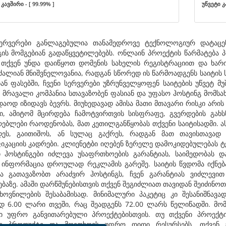
კავშირი - [ 99.99% ]
უწვეტი კ
სერვერები განლაგებულია თანამედროვე ტექნოლოგიურ დატაცენ
გის მომგებიან გადაწყვეტილებებს. ონლაინ პროექტის წარმატება
 თქვენ უნდა დაიწყოთ დომენის სახელის რეგისტრაციით და ხარი
ძალიან მნიშვნელოვანია, რადგან სწორედ ის წარმოადგენს საიტის 
ან ფასებში, ჩვენი სერვერები უზრუნველყოფენ საიტების უწვეტ მუ
. მრავალი კომპანია სთავაზობენ ფასიან და უფასო ჰოსტინგ მომს
დაოდ იზიდავს ბევრს. მიუხედავად ამისა მათი მთავარი რისკი არი
ი, ამიტომ მცირდება ჩამოტვირთვის სისფრაფე, გვერდების გახს
ებლები რაოდენობას, მათ კეთილგანწყობას თქვენი საიტისადმი. ას
დეს, გაითიშოს, ან სულაც გაქრეს, რადგან მათ თავისთავად
იკაციის კადრები. კლიენეტბი იღებენ ზერელე დამოკიდებულებას ტ
ი ჰოსტინგები იძლევა უსაფრთხოების გარანტიას, საიმედობას 
 ინფორმაცია დროულად რეკლამის გარეშე. საიტის წვდომა იქნებ
ია გათავაზობთ არაძვირ ჰოსტინგს, ჩვენ გარანტიას ვიძლევი
ბაზე. ამაში დარწმუნებისთვის თქვენ შეგიძლიათ თავიდან შეიძინო
ხოვნილების შესაბამისად. მინიმალური პაკეტიც კი შესანიშნავ
 6.00 ლარი თვეში, რაც შეადგენს 72.00 ლარს წელიწადში. მ
ბი უფრო განვითარებული პროექტებისთვის. თუ თქვენი პროექტ
დი პროდუქტი და მოითხოვს უფრო დიდი რესურსებს, თქვენ 