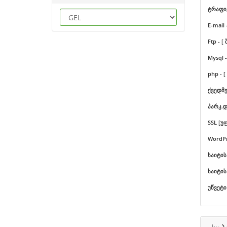
ტრაფიკ
E-mail 
Ftp - [
Mysql -
php - [
ქვედმე
პარკ.დ
SSL [უ
WordPr
საიტის
საიტის
უწვეტი 